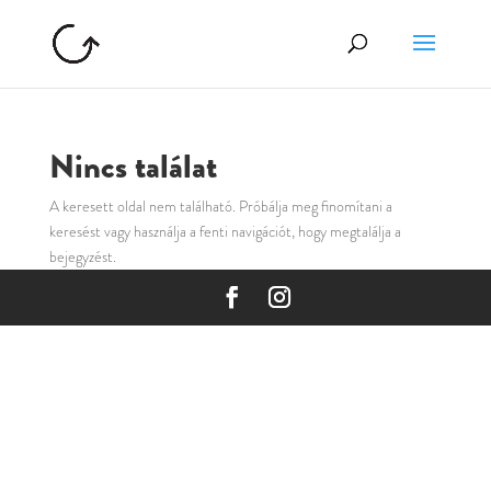
Nincs találat
A keresett oldal nem található. Próbálja meg finomítani a
keresést vagy használja a fenti navigációt, hogy megtalálja a
bejegyzést.