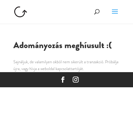
Adományozás meghíusult :(
Sajnáljuk, de valamilyen okból nem sikerült a tranzakció. Próbálja
újra, vagy hívja a weboldal kapcsolattartóját.