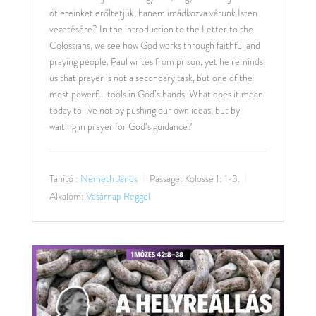
ötleteinket erőltetjük, hanem imádkozva várunk Isten
vezetésére? In the introduction to the Letter to the
Colossians, we see how God works through faithful and
praying people. Paul writes from prison, yet he reminds
us that prayer is not a secondary task, but one of the
most powerful tools in God’s hands. What does it mean
today to live not by pushing our own ideas, but by
waiting in prayer for God’s guidance?
Tanító :
Németh János
Passage:
Kolossé 1: 1-3.
Alkalom:
Vasárnap Reggel