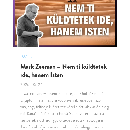
1Mózes
Mark Zeeman – Nem ti küldtetek
ide, hanem Isten
2026-05-27
It was not you who sent me here, but God József mára
Egyiptom hatalmas uralkodójává vált, és éppen azon
van, hogy felfedje kilétét testvérei előtt, akik az éhínség
elől Kánaánból érkeztek hozzá élelmiszerért – azok a
testvérek előtt, akik gyűlölték és eladták rabszolgának.
József reakciója és az a szemléletmód, ahogyan a vele