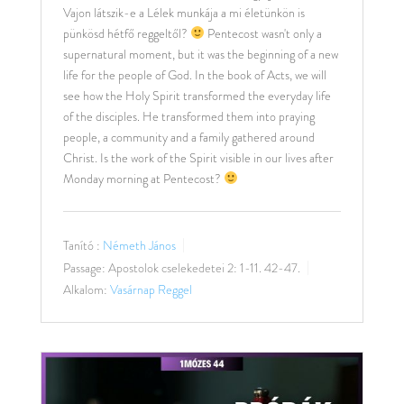
Vajon látszik-e a Lélek munkája a mi életünkön is
pünkösd hétfő reggeltől?
Pentecost wasn't only a
supernatural moment, but it was the beginning of a new
life for the people of God. In the book of Acts, we will
see how the Holy Spirit transformed the everyday life
of the disciples. He transformed them into praying
people, a community and a family gathered around
Christ. Is the work of the Spirit visible in our lives after
Monday morning at Pentecost?
Tanító :
Németh János
Passage:
Apostolok cselekedetei 2: 1-11. 42-47.
Alkalom:
Vasárnap Reggel