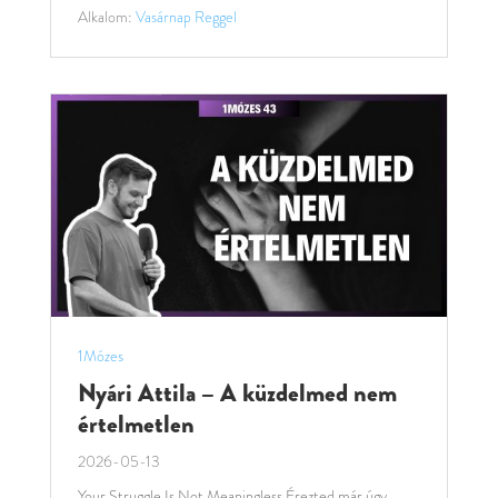
Alkalom:
Vasárnap Reggel
1Mózes
Nyári Attila – A küzdelmed nem
értelmetlen
2026-05-13
Your Struggle Is Not Meaningless Érezted már úgy,