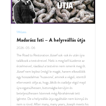
1Mózes
Madarász Isti – A helyreállás útja
2026-05-06
The Road to Restoration József sok-sok év után újra
találkozik a testvéreivel. Neki is meg kell küzdenie az
érzelmeivel, ráadásul a testvérei nem ismerik meg őt.
József nem leplezi (még) le magát, hanem elkezdődik
egy hosszadalmas "huzavona", aminek a végső, istentől
eltervezett célja az, hogy Jákób és családja végül majd
újra egyesülhessen, biztonságba kerüljön és
beteljesülhessen Istennek még Ábrahámnak tett
ígérete. De a helyreállás útja egyáltalán nem könnyű és
nem is rövid. After many, many years, Joseph meets his