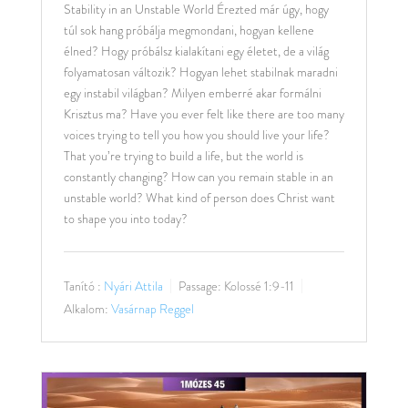
Stability in an Unstable World Érezted már úgy, hogy
túl sok hang próbálja megmondani, hogyan kellene
élned? Hogy próbálsz kialakítani egy életet, de a világ
folyamatosan változik? Hogyan lehet stabilnak maradni
egy instabil világban? Milyen emberré akar formálni
Krisztus ma? Have you ever felt like there are too many
voices trying to tell you how you should live your life?
That you’re trying to build a life, but the world is
constantly changing? How can you remain stable in an
unstable world? What kind of person does Christ want
to shape you into today?
Tanító :
Nyári Attila
Passage:
Kolossé 1:9-11
Alkalom:
Vasárnap Reggel