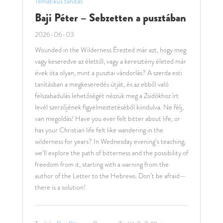
Tematikus tanítás
Baji Péter – Sebzetten a pusztában
2026-06-03
Wounded in the Wilderness Érezted már azt, hogy meg
vagy keseredve az élettől, vagy a keresztény életed már
évek óta olyan, mint a pusztai vándorlás? A szerda esti
tanításban a megkeseredés útját, és az ebből való
felszabadulás lehetőségét nézzük meg a Zsidókhoz írt
levél szerzőjének figyelmeztetéséből kiindulva. Ne félj,
van megoldás! Have you ever felt bitter about life, or
has your Christian life felt like wandering in the
wilderness for years? In Wednesday evening’s teaching,
we’ll explore the path of bitterness and the possibility of
freedom from it, starting with a warning from the
author of the Letter to the Hebrews. Don’t be afraid—
there is a solution!