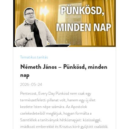
Tematikus tanítás
Németh János – Pünkösd, minden
nap
2026-05-24
Pentecost, Every Day Pünkösd nem csak egy
természetfeletti pillanat volt, hanem egy új élet
kezdete Isten népe számára. Az Apostolok
cselekedeteiből meglátjuk, hogyan formálta a
Szentlélek a tanítványok hétköznapjait: közösséggé,
imádkozó emberekké és Krisztus köré gyűjtött családdá.