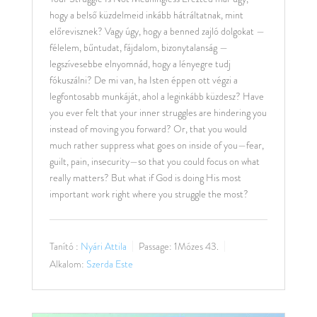
hogy a belső küzdelmeid inkább hátráltatnak, mint
előrevisznek? Vagy úgy, hogy a benned zajló dolgokat —
félelem, bűntudat, fájdalom, bizonytalanság —
legszívesebbe elnyomnád, hogy a lényegre tudj
fókuszálni? De mi van, ha Isten éppen ott végzi a
legfontosabb munkáját, ahol a leginkább küzdesz? Have
you ever felt that your inner struggles are hindering you
instead of moving you forward? Or, that you would
much rather suppress what goes on inside of you—fear,
guilt, pain, insecurity—so that you could focus on what
really matters? But what if God is doing His most
important work right where you struggle the most?
Tanító :
Nyári Attila
Passage:
1Mózes 43.
Alkalom:
Szerda Este