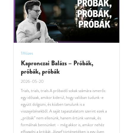
1Mózes
Kapronczai Balázs – Próbák,
próbák, próbák
2026-05-20
Trials, trials, trials A próbaidő sokak számára ismerős:
egy időszak, amikor kiderül, hogy valóban tudunk-e
együtt dolgozni, és közben tanulunk is a
visszajelzésekből. A saját tapasztalatom szerint ezek a
„próbák” nem ellenünk, hanem értünk vannak, és
formálnak bennünket – még akkor is, amikor nehéz
elfogadni a kritikát. József történetében is egy ilyen