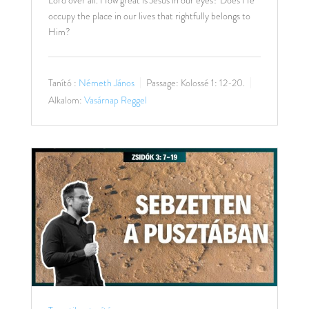
Lord over all. How great is Jesus in our eyes? Does He
occupy the place in our lives that rightfully belongs to
Him?
Tanító :
Németh János
Passage:
Kolossé 1: 12-20.
Alkalom:
Vasárnap Reggel