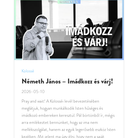
Kolossé
Németh János – Imádkozz és várj!
2026-05-10
Pray and wait! A Kolosséi levél bevezetésében
meglátjuk, hogyan munkálkodik Isten hűséges és
imádkozó embereken keresztül. Pál börtönből ír, mégis
arra emlékeztet bennünket, hogy az ima nem
mellékszolgálat, hanem az egyik legerősebb eszköz Isten
kezében. Mit jelent ma úgy élni, hogy nem a saját