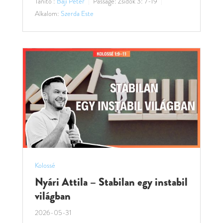
Tanító :
Baji Péter
Passage:
Zsidók 3: 7-19
Alkalom:
Szerda Este
Kolossé
Nyári Attila – Stabilan egy instabil
világban
2026-05-31