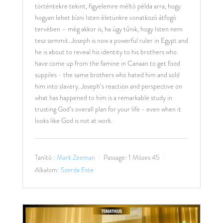
történtekre tekint, figyelemre méltó példa arra, hogy
hogyan lehet bízni Isten életünkre vonatkozó átfogó
tervében – még akkor is, ha úgy tűnik, hogy Isten nem
tesz semmit. Joseph is now a powerful ruler in Egypt and
he is about to reveal his identity to his brothers who
have come up from the famine in Canaan to get food
suppiles - the same brothers who hated him and sold
him into slavery. Joseph’s reaction and perspective on
what has happened to him is a remarkable study in
trusting God’s overall plan for your life - even when it
looks like God is not at work.
Tanító :
Mark Zeeman
Passage:
1 Mózes 45
Alkalom:
Szerda Este