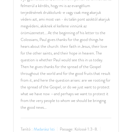
felmerül a kérdés, hogy mi is az evangélium
terjedésének drukkolunk-e vagy csak meg akarjuk
védeni azt, ami most van - és talán pont azoktól akarjuk
megvédeni, akiknek el kellene vinnünk az
örömüzenetet... At the beginning of his letter to the
Colossians, Paul gives thanks for the good things he
hears about the church: their faith in Jesus, their love
for the other saints, and their hope in heaven. The
question is whether Paul would see this in us today.
Then he gives thanks for the spread of the Gospel
throughout the world and for the good fruits that result
from it, and here the question arises: are we rooting for
the spread of the Gospel, or do we just want to protect
what we have now —and perhaps we want to protect it
from the very people to whom we should be bringing
the good news...
Tanító :
Madarász Isti
Passage:
Kolossé 1:3-8.