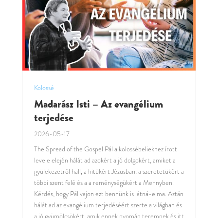
Kolossé
Madarász Isti – Az evangélium
terjedése
2026-05-17
The Spread of the Gospel Pál a kolossébeliekhez írott
levele elején hálát ad azokért a jó dolgokért, amiket a
gyülekezetről hall, a hitükért Jézusban, a szeretetükért a
többi szent felé és a a reménységükért a Mennyben.
Kérdés, hogy Pál vajon ezt bennünk is látná-e ma. Aztán
hálát ad az evangélium terjedéséért szerte a világban és
a jó gyümölcsökért, amik ennek nyomán teremnek és itt