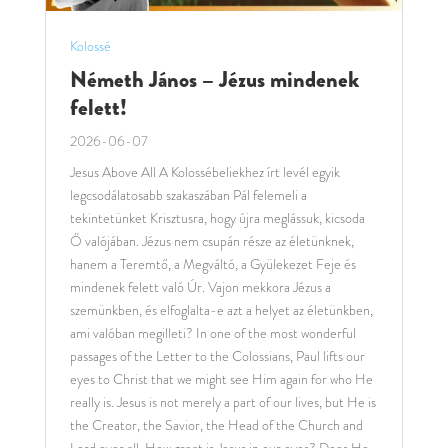
Kolossé
Németh János – Jézus mindenek
felett!
2026-06-07
Jesus Above All A Kolossébeliekhez írt levél egyik
legcsodálatosabb szakaszában Pál felemeli a
tekintetünket Krisztusra, hogy újra meglássuk, kicsoda
Ő valójában. Jézus nem csupán része az életünknek,
hanem a Teremtő, a Megváltó, a Gyülekezet Feje és
mindenek felett való Úr. Vajon mekkora Jézus a
szemünkben, és elfoglalta-e azt a helyet az életünkben,
ami valóban megilleti? In one of the most wonderful
passages of the Letter to the Colossians, Paul lifts our
eyes to Christ that we might see Him again for who He
really is. Jesus is not merely a part of our lives, but He is
the Creator, the Savior, the Head of the Church and