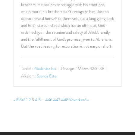
brothers. He too has to struggle with his emotions,
what's more, his brothers don't recognize him. Joseph
doesn't reveal himself to them yet, but a long going back
and forth starts instead which has an ultimate, God-
ordained goal: the reunion and safety of Jakob's family
and the fulfillment of God's promise given to Abraham.
But the road leading to restoration is not easy or short.
Tanító :
Madarász Isti
Passage:
1Mózes 42:8-38
Alkalom:
Szerda Este
« Előző
1
2
3
4
5
…
446
447
448
Következő »