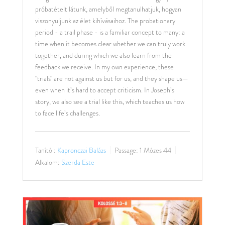
próbatételt látunk, amelyből megtanulhatjuk, hogyan
viszonyuljunk az élet kihívásaihoz. The probationary
period - a trail phase - is a familiar concept to many: a
time when it becomes clear whether we can truly work
together, and during which we also learn from the
feedback we receive. In my own experience, these
"trials" are not against us but for us, and they shape us—
even when it’s hard to accept criticism. In Joseph’s
story, we also see a trial like this, which teaches us how
to face life’s challenges.
Tanító :
Kapronczai Balázs
Passage:
1 Mózes 44
Alkalom:
Szerda Este