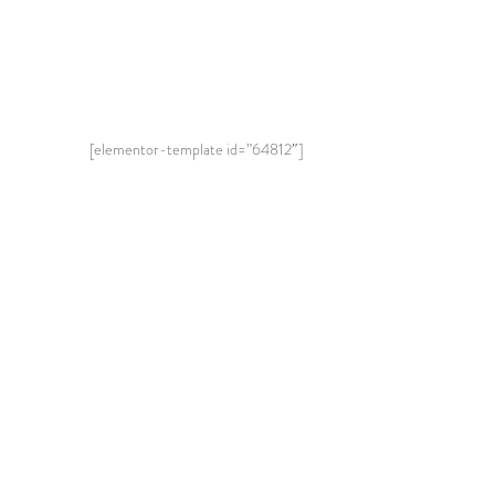
[elementor-template id=”64812″]