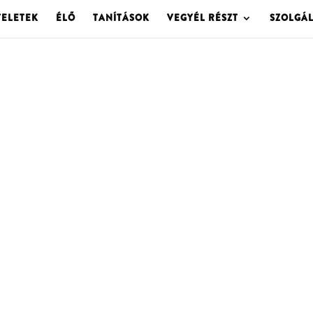
TELETEK
ÉLŐ
TANÍTÁSOK
VEGYÉL RÉSZT
SZOLGÁ
OLGOTA ARCHÍVU