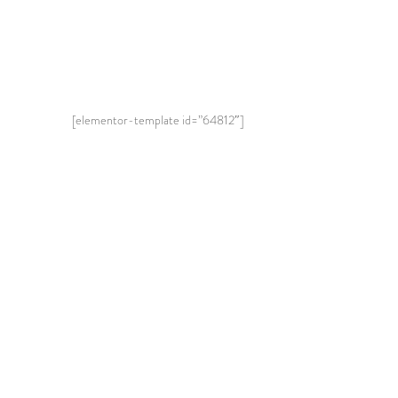
[elementor-template id=”64812″]