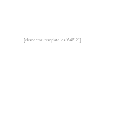
[elementor-template id=”64812″]