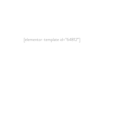
[elementor-template id=”64812″]