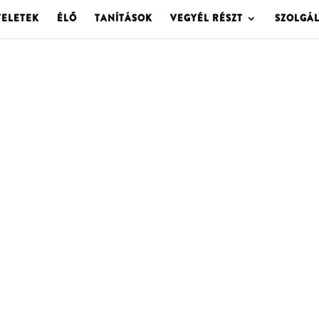
TELETEK
ÉLŐ
TANÍTÁSOK
VEGYÉL RÉSZT
SZOLGÁ
OLGOTA ARCHÍVU