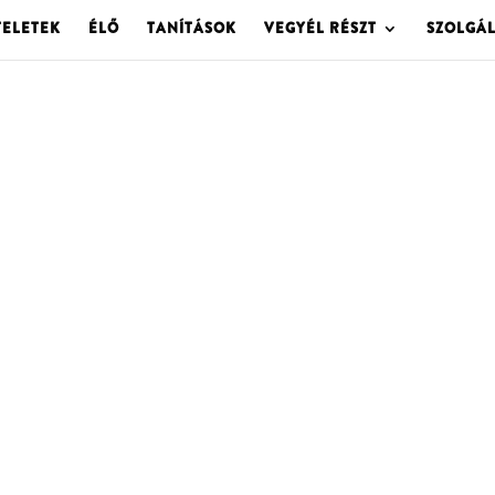
TELETEK
ÉLŐ
TANÍTÁSOK
VEGYÉL RÉSZT
SZOLGÁ
OLGOTA ARCHÍVU