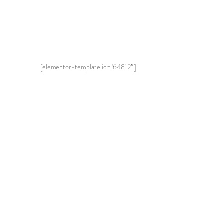
[elementor-template id=”64812″]