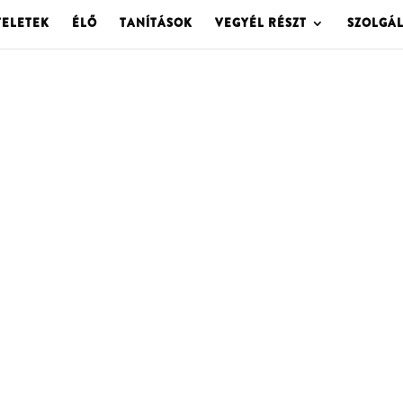
TELETEK
ÉLŐ
TANÍTÁSOK
VEGYÉL RÉSZT
SZOLGÁ
OLGOTA ARCHÍVU