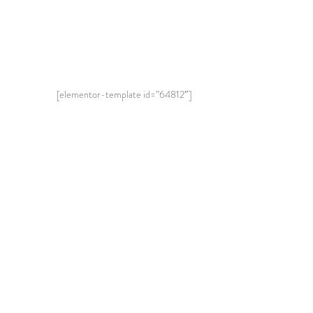
[elementor-template id=”64812″]