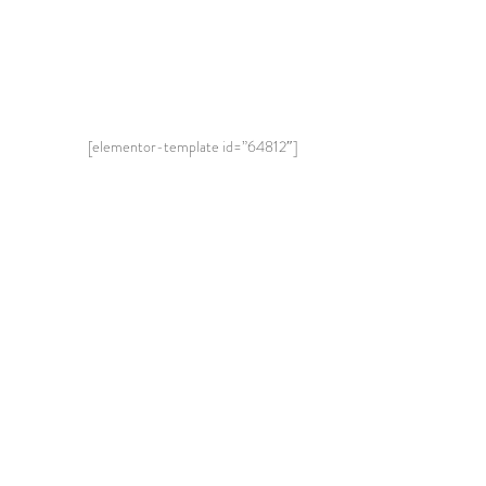
[elementor-template id=”64812″]