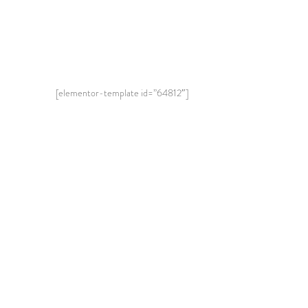
[elementor-template id=”64812″]