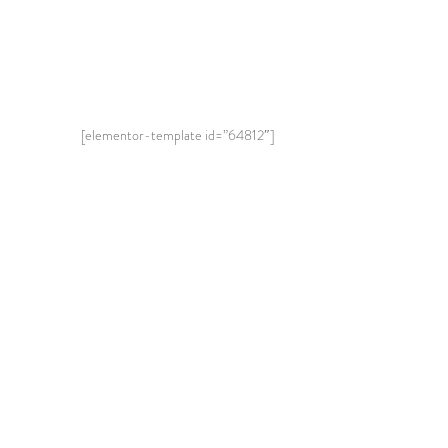
[elementor-template id=”64812″]