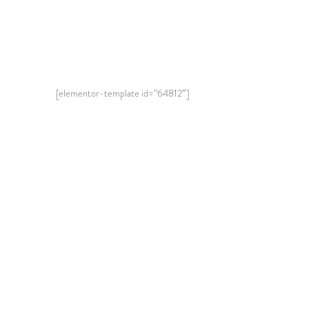
[elementor-template id=”64812″]