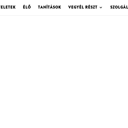
TELETEK
ÉLŐ
TANÍTÁSOK
VEGYÉL RÉSZT
SZOLGÁ
OLGOTA ARCHÍVU