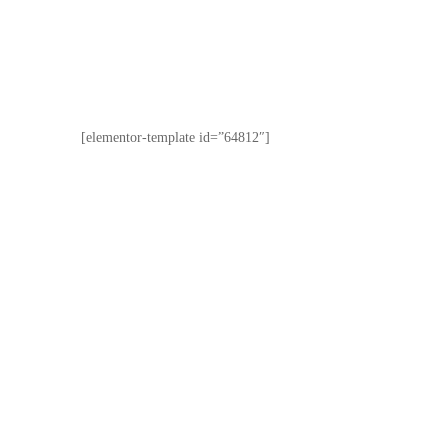
[elementor-template id=”64812″]