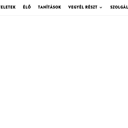
TELETEK
ÉLŐ
TANÍTÁSOK
VEGYÉL RÉSZT
SZOLGÁ
OLGOTA ARCHÍVU