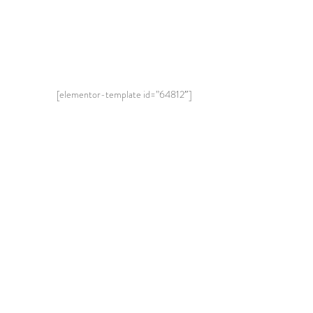
[elementor-template id=”64812″]