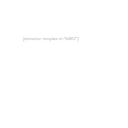
[elementor-template id=”64812″]