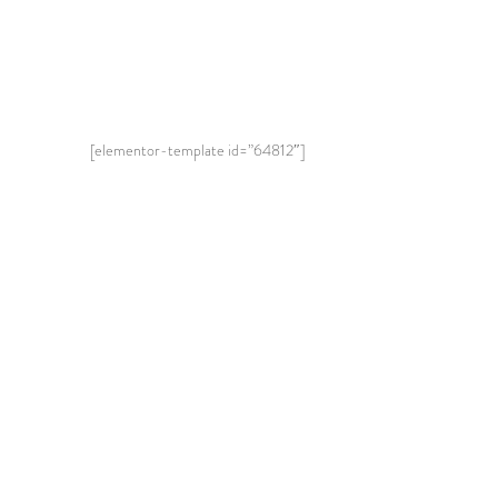
[elementor-template id=”64812″]