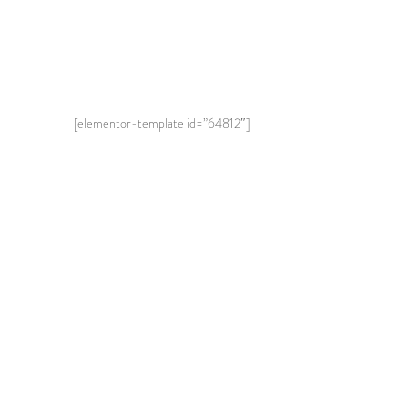
[elementor-template id=”64812″]