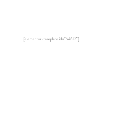
[elementor-template id=”64812″]