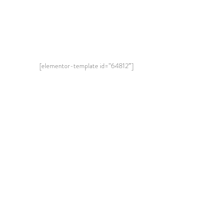
[elementor-template id=”64812″]