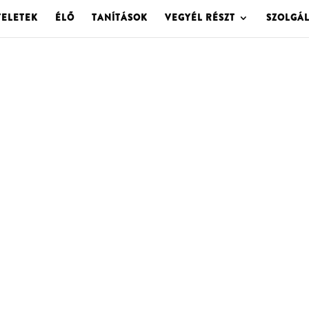
TELETEK
ÉLŐ
TANÍTÁSOK
VEGYÉL RÉSZT
SZOLGÁ
OLGOTA ARCHÍVU