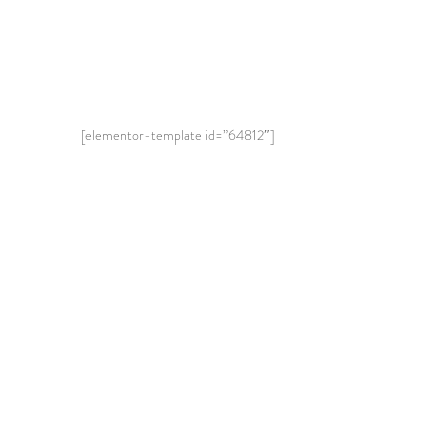
[elementor-template id=”64812″]