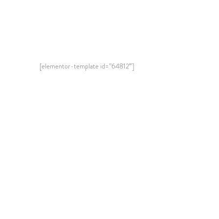
[elementor-template id=”64812″]