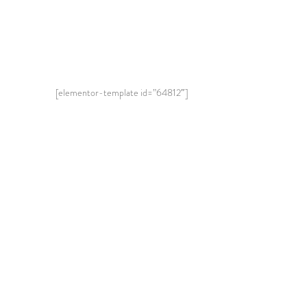
[elementor-template id=”64812″]