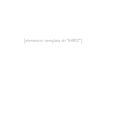
[elementor-template id=”64812″]