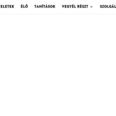
TELETEK
ÉLŐ
TANÍTÁSOK
VEGYÉL RÉSZT
SZOLGÁ
OLGOTA ARCHÍVU