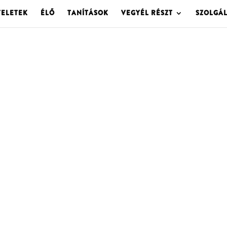
TELETEK
ÉLŐ
TANÍTÁSOK
VEGYÉL RÉSZT
SZOLGÁ
OLGOTA ARCHÍVU