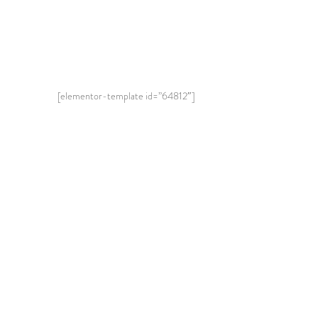
[elementor-template id=”64812″]