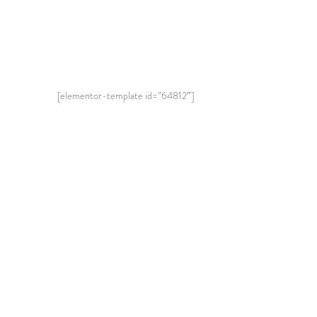
[elementor-template id=”64812″]