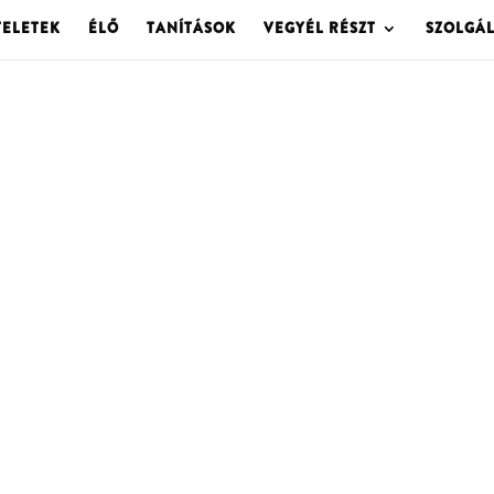
TELETEK
ÉLŐ
TANÍTÁSOK
VEGYÉL RÉSZT
SZOLGÁ
OLGOTA ARCHÍVU