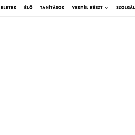
TELETEK
ÉLŐ
TANÍTÁSOK
VEGYÉL RÉSZT
SZOLGÁ
OLGOTA ARCHÍVU