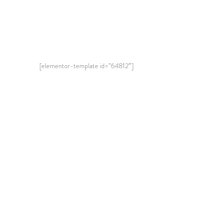
[elementor-template id=”64812″]