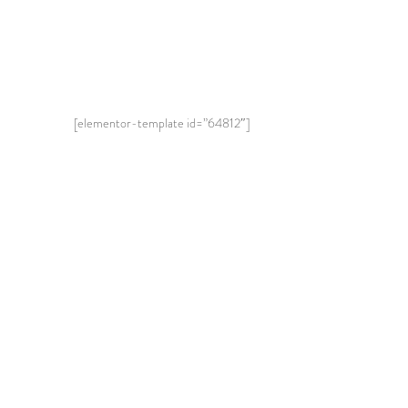
[elementor-template id=”64812″]