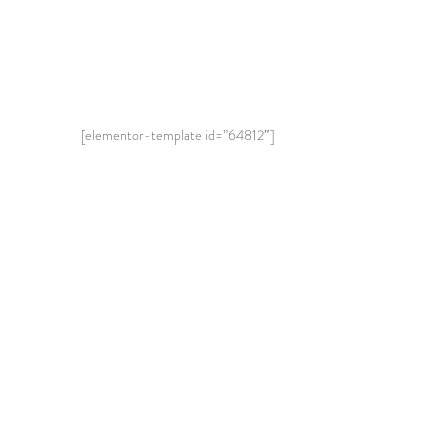
[elementor-template id=”64812″]