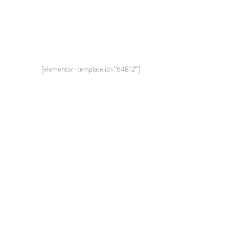
[elementor-template id=”64812″]