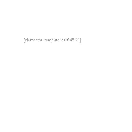
[elementor-template id=”64812″]