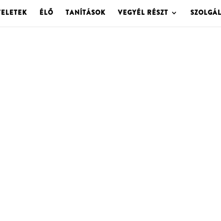
TELETEK
ÉLŐ
TANÍTÁSOK
VEGYÉL RÉSZT
SZOLGÁ
OLGOTA ARCHÍVU