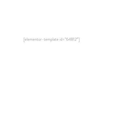
[elementor-template id=”64812″]