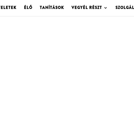
TELETEK
ÉLŐ
TANÍTÁSOK
VEGYÉL RÉSZT
SZOLGÁ
OLGOTA ARCHÍVU