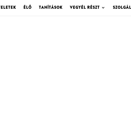
TELETEK
ÉLŐ
TANÍTÁSOK
VEGYÉL RÉSZT
SZOLGÁ
OLGOTA ARCHÍVU