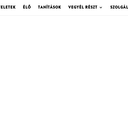
TELETEK
ÉLŐ
TANÍTÁSOK
VEGYÉL RÉSZT
SZOLGÁ
OLGOTA ARCHÍVU