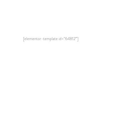
[elementor-template id=”64812″]