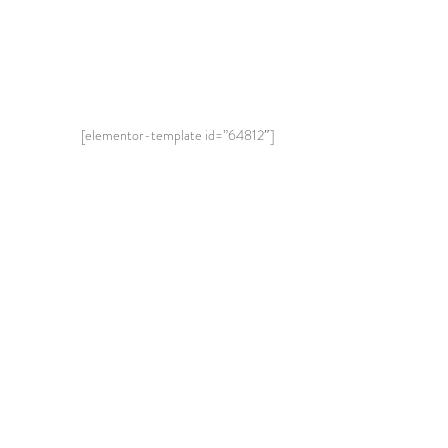
[elementor-template id=”64812″]