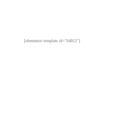
[elementor-template id=”64812″]